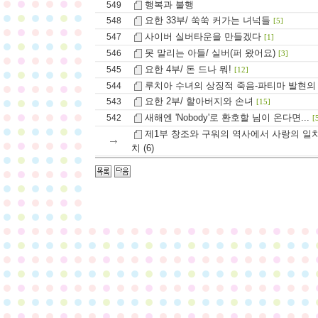
행복과 불행
549
요한 33부/ 쑥쑥 커가는 녀넉들
548
[5]
사이버 실버타운을 만들겠다
547
[1]
못 말리는 아들/ 실버(퍼 왔어요)
546
[3]
요한 4부/ 돈 드나 뭐!
545
[12]
루치아 수녀의 상징적 죽음-파티마 발현의
544
요한 2부/ 할아버지와 손녀
543
[15]
새해엔 'Nobody'로 환호할 님이 온다면...
542
[
제1부 창조와 구워의 역사에서 사랑의 일치 
치 (6)