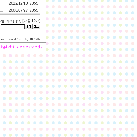
2022/12/10
2055
고
2006/07/27
2055
[다음 10개]
18]
[19]
[20]
..
[46]
Zeroboard
/ skin by
ROBIN