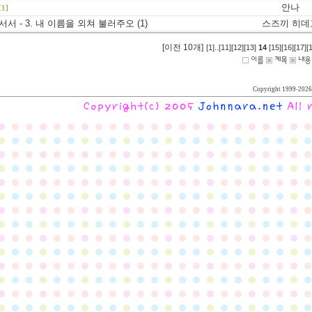
안나
[1]
서 - 3. 내 이름을 외쳐 불러주오 (1)
스즈끼 히데
[이전 10개]
[1]
..
[11]
[12]
[13]
14
[15]
[16]
[17]
[
Copyright 1999-2026