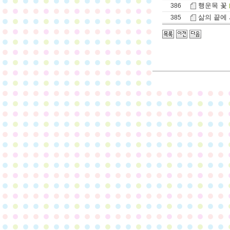
행운목 꽃
386
삶의 끝에 서
385