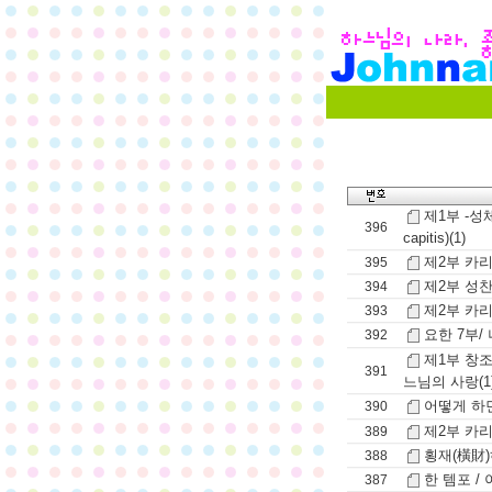
제1부 -성체
396
capitis)(1)
제2부 카리타
395
제2부 성찬
394
제2부 카리타
393
요한 7부/ 
392
제1부 창조
391
느님의 사랑(1
어떻게 하
390
제2부 카리타
389
횡재(橫財)
388
한 템포 /
387