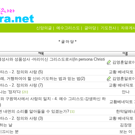
신앙의글
예수그리스도
글마당
기도천사
자유게
|
|
|
|
* 글 마 당 *
성사와 성품성사 -머리이신 그리스도로서(In persona Christi
김영훈알로
스 - 2. 정의와 사랑 (5)
교황 베네딕토 
례, 거행하여야 할 신비-기도하는 법과 믿는 법(2)
김영훈알로
스 - 2. 정의와 사랑 (7)
교황 베네딕토 
나는 '정자'다
안나
[21]
와 구원역사에서 사랑의 일치 - 4. 예수 그리스도-강생하신 하
교황베네딕토 
)
면 내면의 소리를 알아들을 수 있겠는가?
한막달레
[1]
스 - 2. 정의와 사랑 (3)
교황 베네딕토 
하는 날
김장영
 이끄시는 분
보는 이